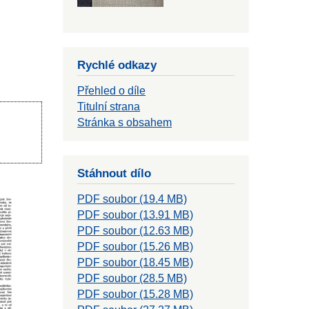
Rychlé odkazy
Přehled o díle
Titulní strana
Stránka s obsahem
Stáhnout dílo
PDF soubor (19.4 MB)
PDF soubor (13.91 MB)
PDF soubor (12.63 MB)
PDF soubor (15.26 MB)
PDF soubor (18.45 MB)
PDF soubor (28.5 MB)
PDF soubor (15.28 MB)