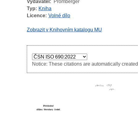
Vydavatel
Promberger
Typ
Kniha
Licence
Volné dílo
Zobrazit v Knihovním katalogu MU
Notice: These citations are automatically created 
Image
Image