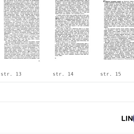
Image
Image
Image
str. 13
str. 14
str. 15