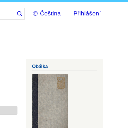
Select
Přihlášení
your
language
Obálka