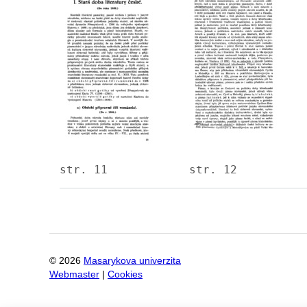
Image
Image
str. 11
str. 12
©
2026
Masarykova univerzita
Webmaster
|
Cookies