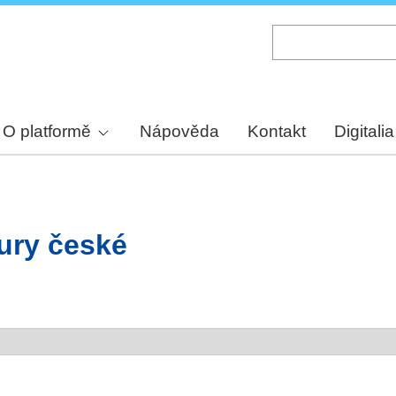
Skip
to
main
content
O platformě
Nápověda
Kontakt
Digitalia
tury české