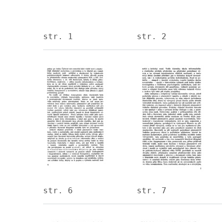
str. 1
str. 2
Image
Image
str. 6
str. 7