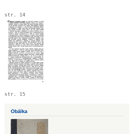
str. 14
Image
str. 15
Obálka