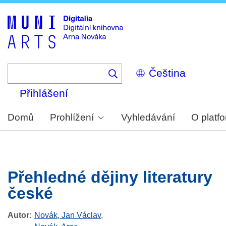
Skip
to
main
content
Select
your
language
Přihlášení
Domů
Prohlížení
Vyhledávání
O platf
Přehledné dějiny literatury
české
Autor
Novák, Jan Václav
,