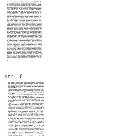
Image
str. 8
Image