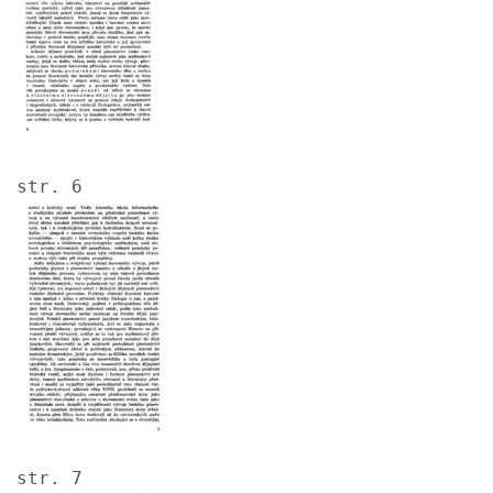
str. 6
Image
str. 7