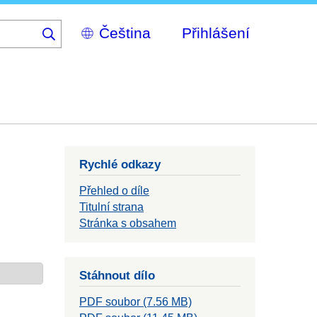
Select
Přihlášení
your
language
Rychlé odkazy
Přehled o díle
Titulní strana
Stránka s obsahem
Stáhnout dílo
PDF soubor (7.56 MB)