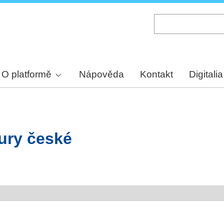
Skip
to
main
content
O platformě
Nápověda
Kontakt
Digitalia
tury české