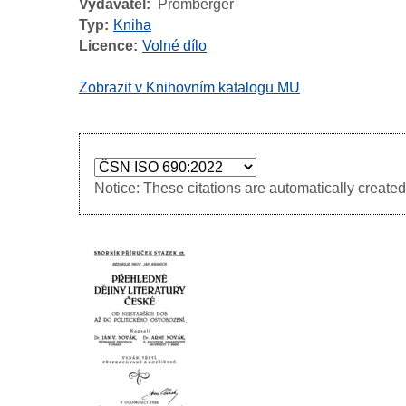
Vydavatel
Promberger
Typ
Kniha
Licence
Volné dílo
Zobrazit v Knihovním katalogu MU
Notice: These citations are automatically created 
Image
Image