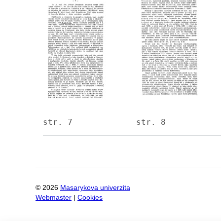
Image
Image
str. 7
str. 8
©
2026
Masarykova univerzita
Webmaster
|
Cookies