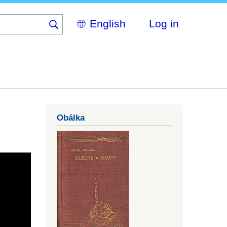
Select
Log in
your
language
Obálka