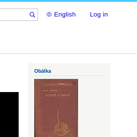
Select
Log in
your
language
Obálka