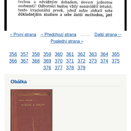
First
« První strana
Previous
‹‹ Předchozí strana
…
…
Next
Další strana ››
Pagination
page
page
page
Last
Poslední strana »
page
356
357
358
359
360
361
362
363
364
365
366
367
368
369
370
371
372
373
374
375
376
377
378
379
Obálka