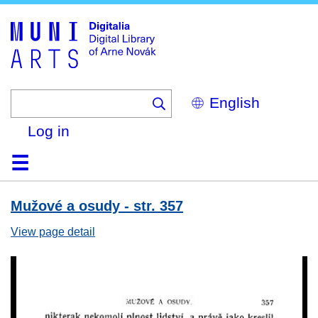
Skip
to
main
content
Select
your
language
Log in
Home
Browse
Search
About
Help
Contact
Digitalia
Mužové a osudy - str. 357
View page detail