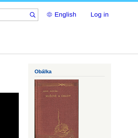
Select
Log in
your
language
Obálka