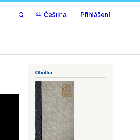
Select
Přihlášení
your
language
Obálka