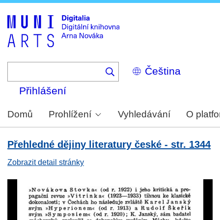
Skip
to
main
content
Select
your
language
Přihlášení
Domů
Prohlížení
Vyhledávání
O platf
Přehledné dějiny literatury české - str. 1344
Zobrazit detail stránky