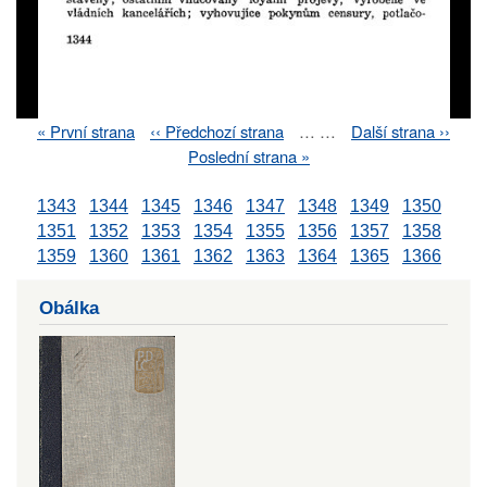
First
« První strana
Previous
‹‹ Předchozí strana
…
…
Next
Další strana ››
Pagination
page
page
page
Last
Poslední strana »
page
1343
1344
1345
1346
1347
1348
1349
1350
1351
1352
1353
1354
1355
1356
1357
1358
1359
1360
1361
1362
1363
1364
1365
1366
Obálka