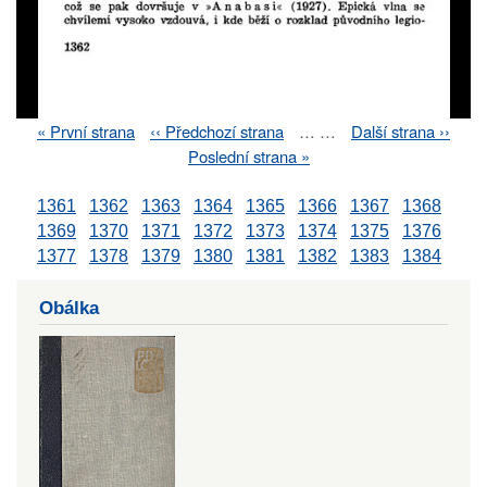
First
« První strana
Previous
‹‹ Předchozí strana
…
…
Next
Další strana ››
Pagination
page
page
page
Last
Poslední strana »
page
1361
1362
1363
1364
1365
1366
1367
1368
1369
1370
1371
1372
1373
1374
1375
1376
1377
1378
1379
1380
1381
1382
1383
1384
Obálka