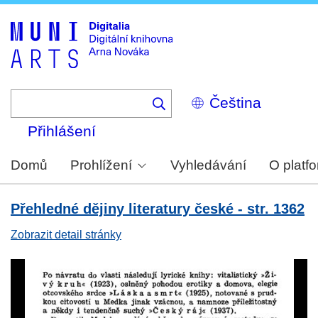
Skip
to
main
content
Select
your
language
Přihlášení
Domů
Prohlížení
Vyhledávání
O platf
Přehledné dějiny literatury české - str. 1362
Zobrazit detail stránky