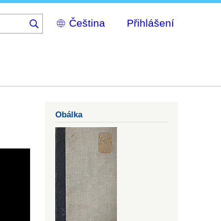
Select
Přihlášení
your
language
Obálka