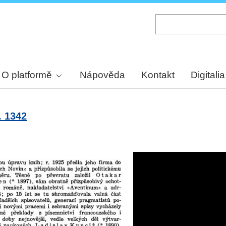
Skip
to
main
content
O platformě
Nápověda
Kontakt
Digitalia
. 1342