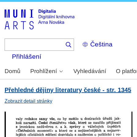
Skip
to
main
content
Select
your
language
Přihlášení
Domů
Prohlížení
Vyhledávání
O platf
Přehledné dějiny literatury české - str. 1345
Zobrazit detail stránky