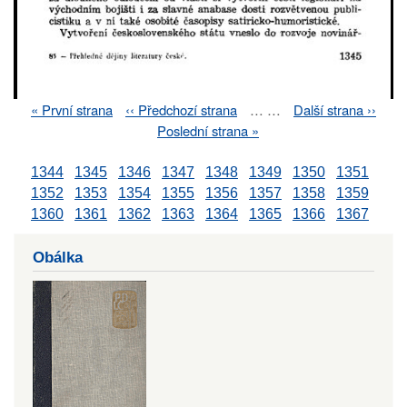
First
« První strana
Previous
‹‹ Předchozí strana
…
…
Next
Další strana ››
Pagination
page
page
page
Last
Poslední strana »
page
1344
1345
1346
1347
1348
1349
1350
1351
1352
1353
1354
1355
1356
1357
1358
1359
1360
1361
1362
1363
1364
1365
1366
1367
Obálka