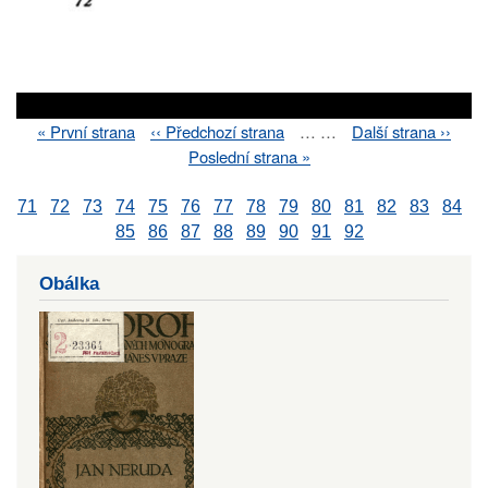
First
« První strana
Previous
‹‹ Předchozí strana
…
…
Next
Další strana ››
Pagination
page
page
page
Last
Poslední strana »
page
71
72
73
74
75
76
77
78
79
80
81
82
83
84
85
86
87
88
89
90
91
92
Obálka