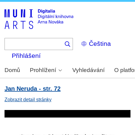
Skip
to
main
content
Select
your
language
Přihlášení
Domů
Prohlížení
Vyhledávání
O platf
Jan Neruda - str. 72
Zobrazit detail stránky