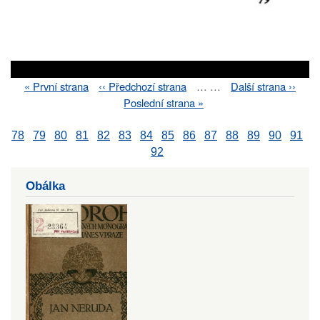
First
« První strana
Previous
‹‹ Předchozí strana
…
…
Next
Další strana ››
Pagination
page
page
page
Last
Poslední strana »
page
78
79
80
81
82
83
84
85
86
87
88
89
90
91
92
Obálka