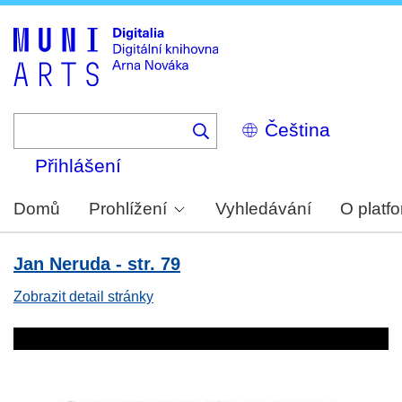
Skip
to
main
content
Select
your
language
Přihlášení
Domů
Prohlížení
Vyhledávání
O platf
Jan Neruda - str. 79
Zobrazit detail stránky