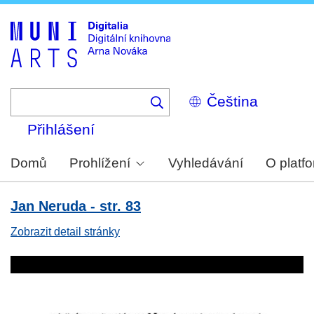
Skip
to
main
content
Select
your
language
Přihlášení
Domů
Prohlížení
Vyhledávání
O platf
Jan Neruda - str. 83
Zobrazit detail stránky