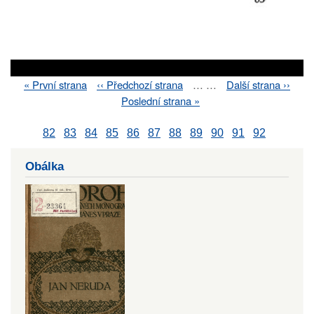
First
« První strana
Previous
‹‹ Předchozí strana
…
…
Next
Další strana ››
Pagination
page
page
page
Last
Poslední strana »
page
82
83
84
85
86
87
88
89
90
91
92
Obálka