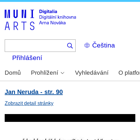
Skip
to
main
content
Select
your
language
Přihlášení
Domů
Prohlížení
Vyhledávání
O platf
Jan Neruda - str. 90
Zobrazit detail stránky