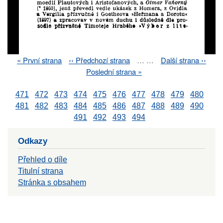
First
« První strana
Previous
‹‹ Předchozí strana
…
…
Next
Další strana ››
Pagination
page
page
page
Last
Poslední strana »
page
471
472
473
474
475
476
477
478
479
480
481
482
483
484
485
486
487
488
489
490
491
492
493
494
Odkazy
Přehled o díle
Titulní strana
Stránka s obsahem