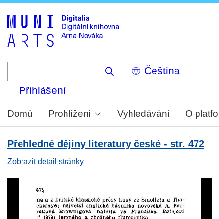
Skip
to
main
content
Select
your
language
Přihlášení
Domů
Prohlížení
Vyhledávání
O platf
Přehledné dějiny literatury české - str. 472
Zobrazit detail stránky