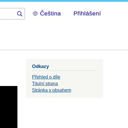
Select
Přihlášení
your
language
Odkazy
Přehled o díle
Titulní strana
Stránka s obsahem