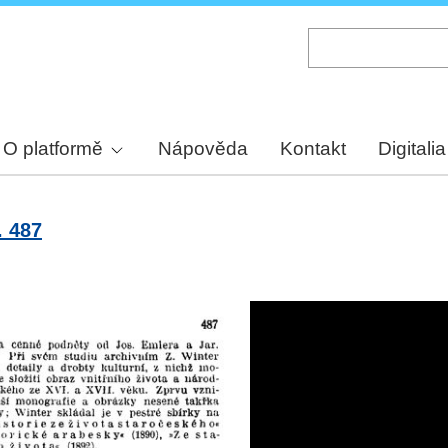
Skip
to
main
content
O platformě
Nápověda
Kontakt
Digitalia
. 487