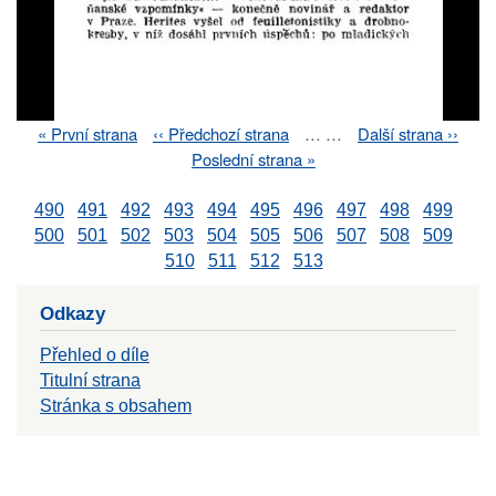
First
« První strana
Previous
‹‹ Předchozí strana
…
…
Next
Další strana ››
Pagination
page
page
page
Last
Poslední strana »
page
490
491
492
493
494
495
496
497
498
499
500
501
502
503
504
505
506
507
508
509
510
511
512
513
Odkazy
Přehled o díle
Titulní strana
Stránka s obsahem