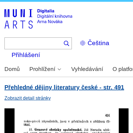
Skip
to
main
content
Select
your
language
Přihlášení
Domů
Prohlížení
Vyhledávání
O platf
Přehledné dějiny literatury české - str. 491
Zobrazit detail stránky