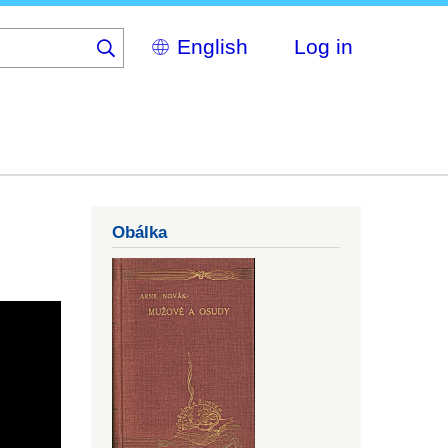
Select
Log in
your
language
Obálka