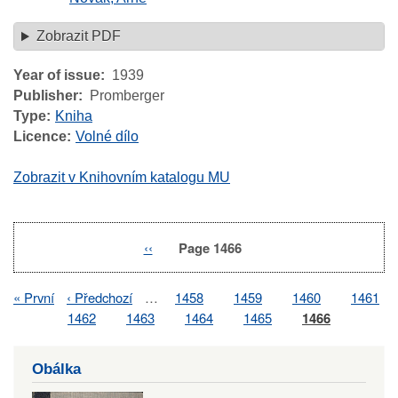
Zobrazit PDF
Year of issue
1939
Publisher
Promberger
Type
Kniha
Licence
Volné dílo
Zobrazit v Knihovním katalogu MU
Previous
‹‹
Page 1466
Pagination
page
First
« První
Previous
‹ Předchozí
…
Page
1458
Page
1459
Page
1460
Page
1461
Pagination
page
page
Page
1462
Page
1463
Page
1464
Page
1465
Page
1466
Obálka