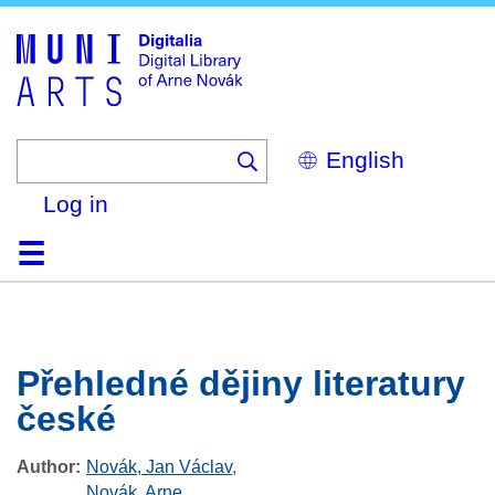
Skip
to
main
content
Select
your
language
Log in
Home
Browse
Search
About
Help
Contact
Digitalia
Přehledné dějiny literatury
české
Author
Novák, Jan Václav
,
Novák, Arne