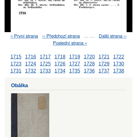
First
« První strana
Previous
‹‹ Předchozí strana
…
…
Next
Další strana ››
Pagination
page
page
page
Last
Poslední strana »
page
1715
1716
1717
1718
1719
1720
1721
1722
1723
1724
1725
1726
1727
1728
1729
1730
1731
1732
1733
1734
1735
1736
1737
1738
Obálka