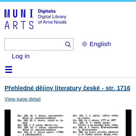
Skip
to
main
content
Select
your
language
Log in
Home
Browse
Search
About
Help
Contact
Digitalia
Přehledné dějiny literatury české - str. 1716
View page detail