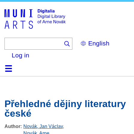
Skip
to
main
content
Select
your
language
Log in
Home
Browse
Search
About
Help
Contact
Digitalia
Přehledné dějiny literatury
české
Author
Novák, Jan Václav
,
Novák, Arne