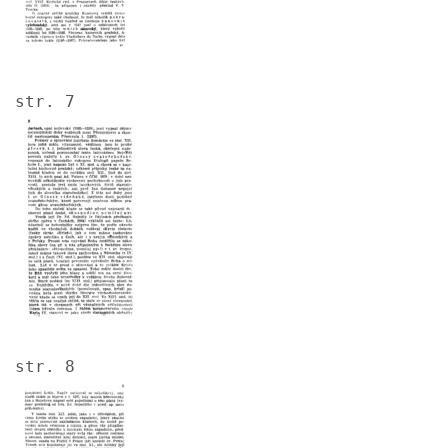
str. 7
Image
str. 8
Image