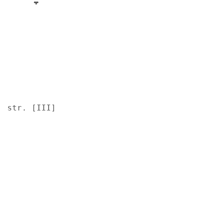
str. [III]
Image