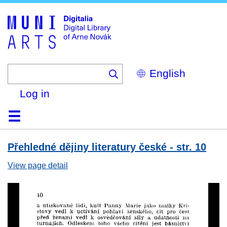
Skip
to
main
content
Select
your
language
Log in
Home
Browse
Search
About
Help
Contact
Digitalia
Přehledné dějiny literatury české - str. 10
View page detail