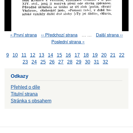
First
« První strana
Previous
‹‹ Předchozí strana
…
…
Next
Další strana ››
Pagination
page
page
page
Last
Poslední strana »
page
9
10
11
12
13
14
15
16
17
18
19
20
21
22
23
24
25
26
27
28
29
30
31
32
Odkazy
Přehled o díle
Titulní strana
Stránka s obsahem