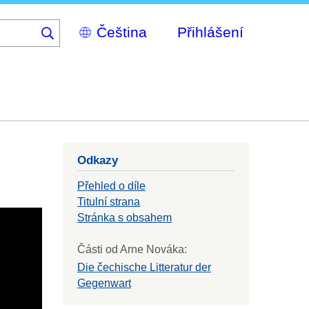
Select
Přihlášení
your
language
Odkazy
Přehled o díle
Titulní strana
Stránka s obsahem
Části od Arne Nováka:
Die čechische Litteratur der
Gegenwart