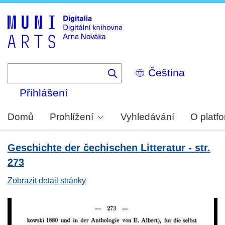
Skip
to
main
content
Select
your
language
Přihlášení
Domů
Prohlížení
Vyhledávání
O platf
Geschichte der čechischen Litteratur - str.
273
Zobrazit detail stránky