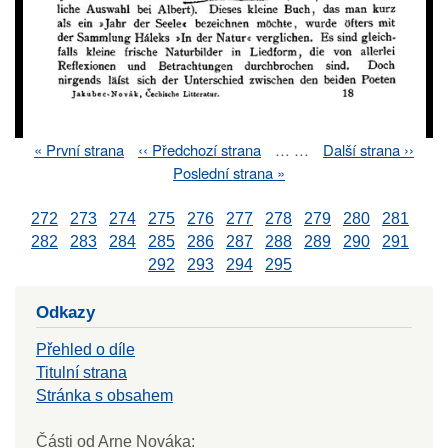
First
« První strana
Previous
‹‹ Předchozí strana
…
…
Next
Další strana ››
Pagination
page
page
page
Last
Poslední strana »
page
272
273
274
275
276
277
278
279
280
281
282
283
284
285
286
287
288
289
290
291
292
293
294
295
Odkazy
Přehled o díle
Titulní strana
Stránka s obsahem
Části od Arne Nováka: