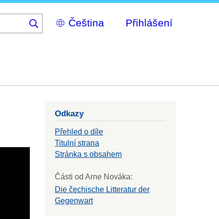
Select
Přihlášení
your
language
Odkazy
Přehled o díle
Titulní strana
Stránka s obsahem
Části od Arne Nováka:
Die čechische Litteratur der
Gegenwart