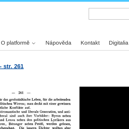
Skip
to
main
content
O platformě
Nápověda
Kontakt
Digitalia
 str. 261