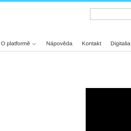
Skip
to
main
content
O platformě
Nápověda
Kontakt
Digitalia