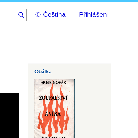
Select
Přihlášení
your
language
Obálka