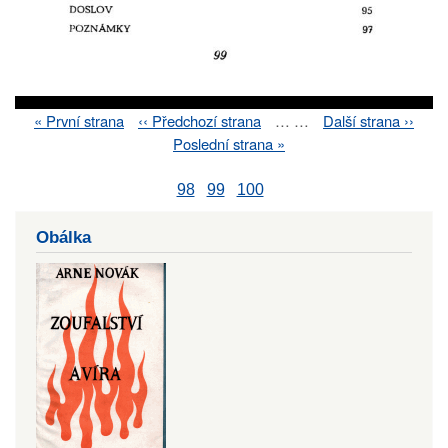
First
« První strana
Previous
‹‹ Předchozí strana
…
…
Next
Další strana ››
Pagination
page
page
page
Last
Poslední strana »
page
98
99
100
Obálka