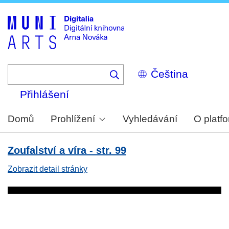
Skip
to
main
content
Select
your
language
Přihlášení
Domů
Prohlížení
Vyhledávání
O platf
Zoufalství a víra - str. 99
Zobrazit detail stránky