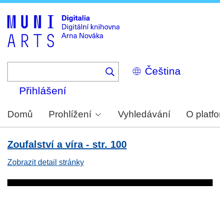
Skip
to
main
content
Select
your
language
Přihlášení
Domů
Prohlížení
Vyhledávání
O platf
Zoufalství a víra - str. 100
Zobrazit detail stránky