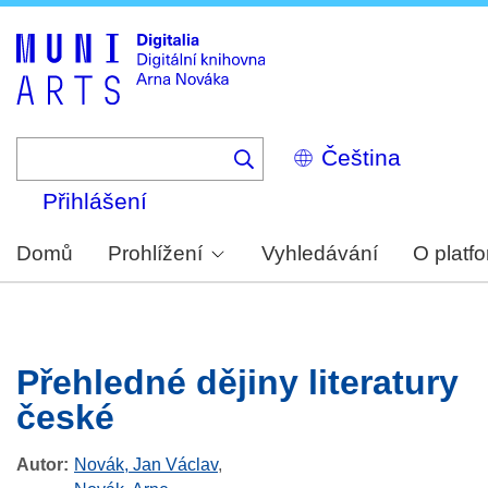
Skip
to
main
content
Select
your
language
Přihlášení
Domů
Prohlížení
Vyhledávání
O platf
Přehledné dějiny literatury
české
Autor
Novák, Jan Václav
,