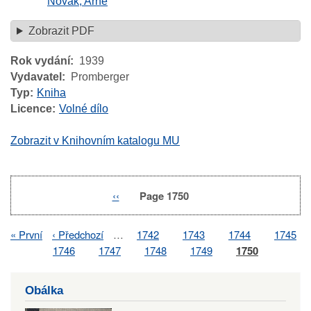
Novák, Arne
Zobrazit PDF
Rok vydání
1939
Vydavatel
Promberger
Typ
Kniha
Licence
Volné dílo
Zobrazit v Knihovním katalogu MU
Previous
‹‹
Page 1750
Pagination
page
First
« První
Previous
‹ Předchozí
…
Page
1742
Page
1743
Page
1744
Page
1745
Pagination
page
page
Page
1746
Page
1747
Page
1748
Page
1749
Page
1750
Obálka