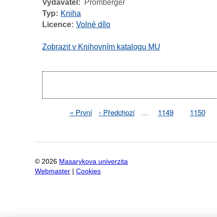
Vydavatel
Promberger
Typ
Kniha
Licence
Volné dílo
Zobrazit v Knihovním katalogu MU
Pagination
First
« První
Previous
‹ Předchozí
…
Page
1149
Page
1150
Pagination
page
page
©
2026
Masarykova univerzita
Webmaster
|
Cookies