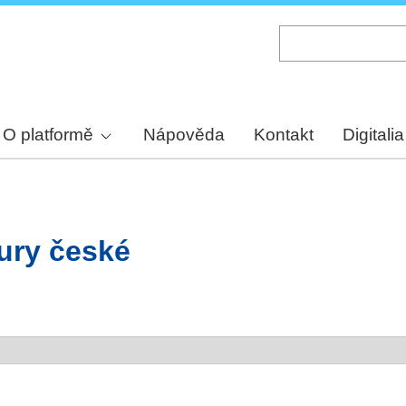
Skip
to
main
content
O platformě
Nápověda
Kontakt
Digitalia
tury české