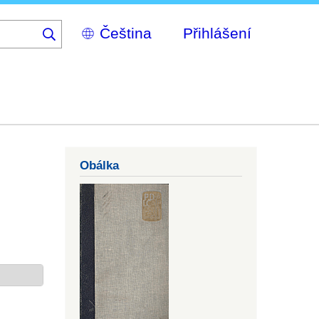
Select
Přihlášení
your
language
Obálka