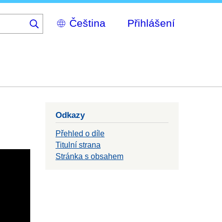
Select
Přihlášení
your
language
Odkazy
Přehled o díle
Titulní strana
Stránka s obsahem