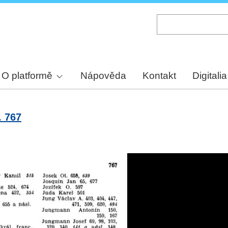
Skip
to
main
content
O platformě
Nápověda
Kontakt
Digitalia
. 767