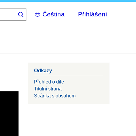
Select
Přihlášení
your
language
Odkazy
Přehled o díle
Titulní strana
Stránka s obsahem