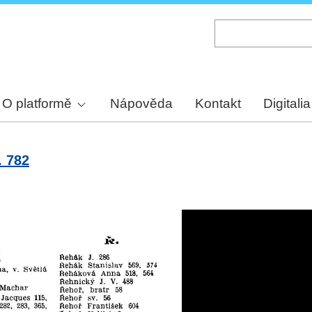
Skip
to
main
content
O platformě
Nápověda
Kontakt
Digitalia
. 782