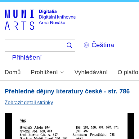
Skip
to
main
content
Select
your
language
Přihlášení
Domů
Prohlížení
Vyhledávání
O platf
Přehledné dějiny literatury české - str. 786
Zobrazit detail stránky