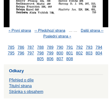
First
« První strana
Previous
‹‹ Předchozí strana
…
…
Next
Další strana ››
Pagination
page
page
page
Last
Poslední strana »
page
785
786
787
788
789
790
791
792
793
794
795
796
797
798
799
800
801
802
803
804
805
806
807
808
Odkazy
Přehled o díle
Titulní strana
Stránka s obsahem