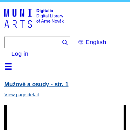
Skip
to
main
content
Select
your
language
Log in
Home
Browse
Search
About
Help
Contact
Digitalia
Mužové a osudy - str. 1
View page detail