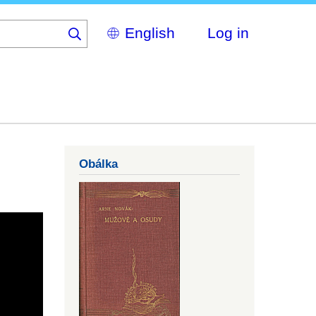
Select
Log in
your
language
Obálka