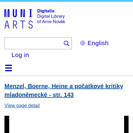
Skip
to
main
content
Select
your
language
Log in
Home
Browse
Search
About
Help
Contact
Digitalia
Menzel, Boerne, Heine a počátkové kritiky
mladoněmecké - str. 143
View page detail