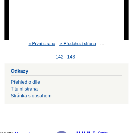
First
« První strana
Previous
‹‹ Předchozí strana
…
Pagination
page
page
142
143
Odkazy
Přehled o díle
Titulní strana
Stránka s obsahem