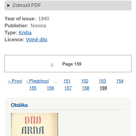
Zobrazit PDF
Year of issue
1940
Publisher
Novina
Type
Kniha
Licence
Volné dílo
Previous
‹‹
Page 159
Pagination
page
First
« První
Previous
‹ Předchozí
…
Page
151
Page
152
Page
153
Page
154
Pagination
page
page
Page
155
Page
156
Page
157
Page
158
Page
159
Obálka