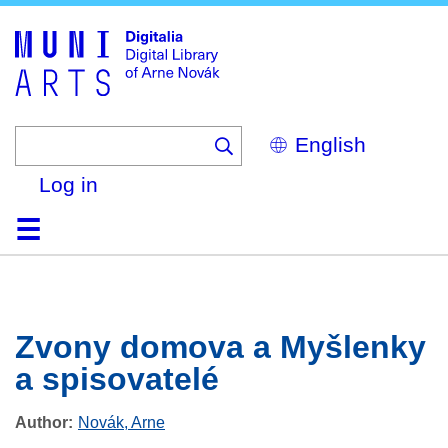
Skip
to
main
content
Select
your
language
Log in
Home
Browse
Search
About
Help
Contact
Digitalia
Zvony domova a Myšlenky
a spisovatelé
Author
Novák, Arne