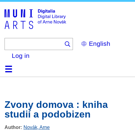
Skip
to
main
content
Select
your
language
Log in
Home
Browse
Search
About
Help
Contact
Digitalia
Zvony domova : kniha
studií a podobizen
Author
Novák, Arne