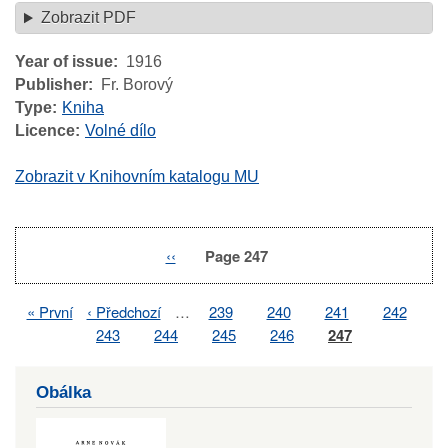
Zobrazit PDF
Year of issue
1916
Publisher
Fr. Borový
Type
Kniha
Licence
Volné dílo
Zobrazit v Knihovním katalogu MU
Previous
‹‹
Page 247
Pagination
page
First
« První
Previous
‹ Předchozí
…
Page
239
Page
240
Page
241
Page
242
Pagination
page
page
Page
243
Page
244
Page
245
Page
246
Page
247
Obálka