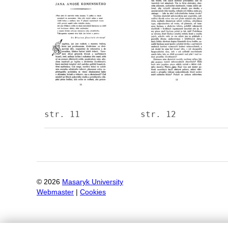
str. 11
str. 12
©
2026
Masaryk University
Webmaster
|
Cookies