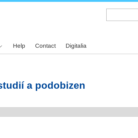
Skip
to
main
content
Help
Contact
Digitalia
tudií a podobizen