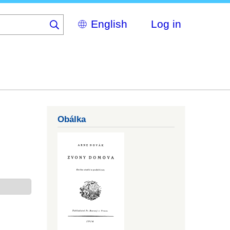
Select
Log in
your
language
Obálka