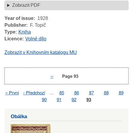
Zobrazit PDF
Year of issue
1928
Publisher
F. Topič
Type
Kniha
Licence
Volné dílo
Zobrazit v Knihovním katalogu MU
Previous
‹‹
Page 93
Pagination
page
First
« První
Previous
‹ Předchozí
…
Page
85
Page
86
Page
87
Page
88
Page
89
Pagination
page
page
Page
90
Page
91
Page
92
Page
93
Obálka