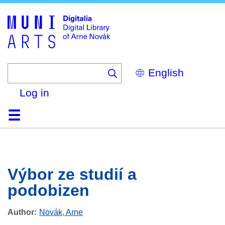
Skip
to
main
content
Select
your
language
Log in
Home
Browse
Search
About
Help
Contact
Digitalia
Výbor ze studií a
podobizen
Author
Novák, Arne