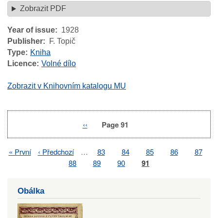
Zobrazit PDF
Year of issue
1928
Publisher
F. Topič
Type
Kniha
Licence
Volné dílo
Zobrazit v Knihovním katalogu MU
Previous
‹‹
Page 91
Pagination
page
First
« První
Previous
‹ Předchozí
…
Page
83
Page
84
Page
85
Page
86
Page
87
Pagination
page
page
Page
88
Page
89
Page
90
Page
91
Obálka