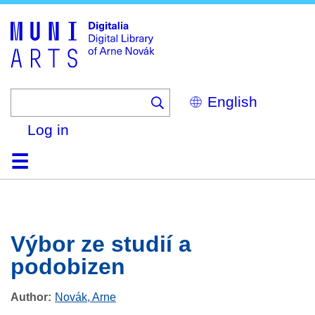
Skip
to
main
content
Select
your
language
Log in
Home
Browse
Search
About
Help
Contact
Digitalia
Výbor ze studií a
podobizen
Author
Novák, Arne