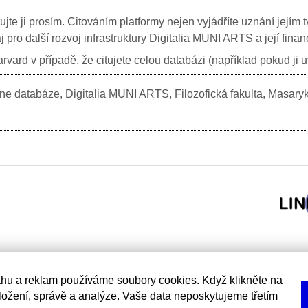
itujte ji prosím. Citováním platformy nejen vyjádříte uznání jej
j pro další rozvoj infrastruktury Digitalia MUNI ARTS a její fin
vard v případě, že citujete celou databázi (například pokud ji 
e databáze, Digitalia MUNI ARTS, Filozofická fakulta, Masary
hu a reklam používáme soubory cookies. Když klikněte na
uložení, správě a analýze. Vaše data neposkytujeme třetím