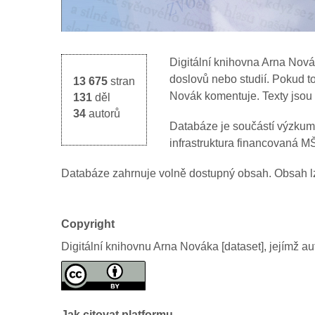
Digitální knihovna Arna Nov
doslovů nebo studií. Pokud to
13 675
stran
Novák komentuje. Texty jsou 
131
děl
34
autorů
Databáze je součástí výzkumn
infrastruktura financovaná 
Databáze zahrnuje volně dostupný obsah. Obsah l
Copyright
Digitální knihovnu Arna Nováka [dataset], jejímž a
Jak citovat platformu