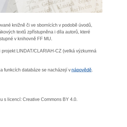
vané knižně či ve sbornících v podobě úvodů,
ových textů zpřístupněna i díla autorů, které
dostupné v knihovně FF MU.
ěl i projekt LINDAT/CLARIAH-CZ (velká výzkumná
 a funkcích databáze se nacházejí v
nápovědě
.
adu s licencí: Creative Commons BY 4.0.