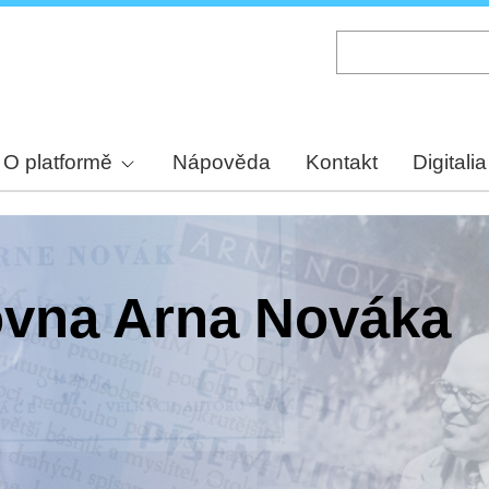
Skip
to
main
content
O platformě
Nápověda
Kontakt
Digitalia
hovna Arna Nováka