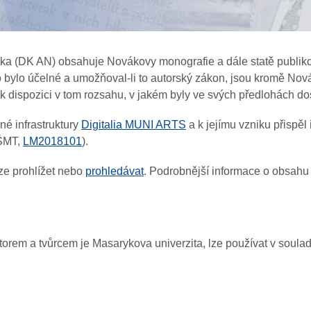
áka (DK AN) obsahuje Novákovy monografie a dále statě publiko
 bylo účelné a umožňoval-li to autorský zákon, jsou kromě Novák
k dispozici v tom rozsahu, v jakém byly ve svých předlohách 
é infrastruktury
Digitalia MUNI ARTS
a k jejímu vzniku přisp
MŠMT,
LM2018101
).
ze prohlížet nebo
prohledávat
. Podrobnější informace o obsahu
utorem a tvůrcem je Masarykova univerzita, lze používat v soul