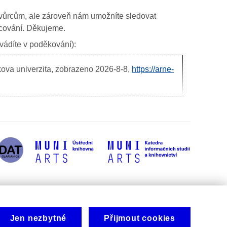
ím tvůrcům, ale zároveň nám umožníte sledovat
ancování. Děkujeme.
uvádíte v poděkování):
kova univerzita, zobrazeno
2026-8-8,
https://arne-
Jen nezbytné
Přijmout cookies