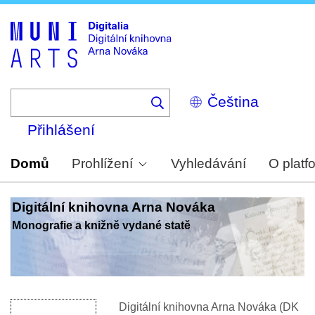
Skip
to
main
content
Select
your
language
Přihlášení
Domů
Prohlížení
Vyhledávání
O platf
Digitální knihovna Arna Nováka
Monografie a knižně vydané statě
Digitální knihovna Arna Nováka (DK