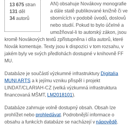
AN) obsahuje Novákovy monografie
13 675
stran
a dále statě publikované knižně či ve
131
děl
sbornících v podobě úvodů, doslovů
34
autorů
nebo studií. Pokud to bylo účelné a
umožňoval-li to autorský zákon, jsou
kromě Novákových textů zpřístupněna i díla autorů, které
Novák komentuje. Texty jsou k dispozici v tom rozsahu, v
jakém byly ve svých předlohách dostupné v knihovně FF
MU.
Databáze je součástí výzkumné infrastruktury
Digitalia
MUNI ARTS
a k jejímu vzniku přispěl i projekt
LINDAT/CLARIAH-CZ (velká výzkumná infrastruktura
financovaná MŠMT,
LM2018101
).
Databáze zahrnuje volně dostupný obsah. Obsah lze
prohlížet nebo
prohledávat
. Podrobnější informace o
obsahu a funkcích databáze se nacházejí v
nápovědě
.