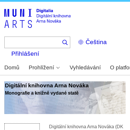
Skip
to
main
content
Select
your
language
Přihlášení
Domů
Prohlížení
Vyhledávání
O platf
Digitální knihovna Arna Nováka
Monografie a knižně vydané statě
Digitální knihovna Arna Nováka (DK