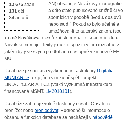
AN) obsahuje Novákovy monografie
13 675
stran
a dále statě publikované knižně či ve
131
děl
sbornících v podobě úvodů, doslovů
34
autorů
nebo studií. Pokud to bylo účelné a
umožňoval-li to autorský zákon, jsou
kromě Novákových textů zpřístupněna i díla autorů, které
Novák komentuje. Texty jsou k dispozici v tom rozsahu, v
jakém byly ve svých předlohách dostupné v knihovně FF
MU.
Databáze je součástí výzkumné infrastruktury
Digitalia
MUNI ARTS
a k jejímu vzniku přispěl i projekt
LINDAT/CLARIAH-CZ (velká výzkumná infrastruktura
financovaná MŠMT,
LM2018101
).
Databáze zahrnuje volně dostupný obsah. Obsah lze
prohlížet nebo
prohledávat
. Podrobnější informace o
obsahu a funkcích databáze se nacházejí v
nápovědě
.