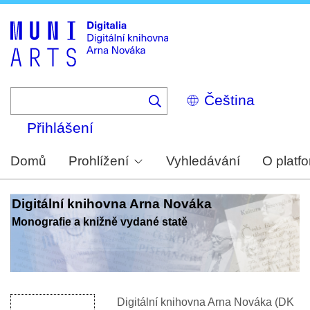
Skip
to
main
content
Select
your
language
Přihlášení
Domů
Prohlížení
Vyhledávání
O platf
Digitální knihovna Arna Nováka
Monografie a knižně vydané statě
Digitální knihovna Arna Nováka (DK