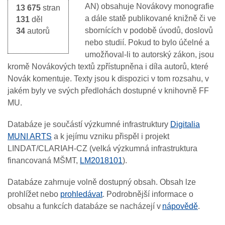
AN) obsahuje Novákovy monografie
13 675
stran
a dále statě publikované knižně či ve
131
děl
sbornících v podobě úvodů, doslovů
34
autorů
nebo studií. Pokud to bylo účelné a
umožňoval-li to autorský zákon, jsou
kromě Novákových textů zpřístupněna i díla autorů, které
Novák komentuje. Texty jsou k dispozici v tom rozsahu, v
jakém byly ve svých předlohách dostupné v knihovně FF
MU.
Databáze je součástí výzkumné infrastruktury
Digitalia
MUNI ARTS
a k jejímu vzniku přispěl i projekt
LINDAT/CLARIAH-CZ (velká výzkumná infrastruktura
financovaná MŠMT,
LM2018101
).
Databáze zahrnuje volně dostupný obsah. Obsah lze
prohlížet nebo
prohledávat
. Podrobnější informace o
obsahu a funkcích databáze se nacházejí v
nápovědě
.