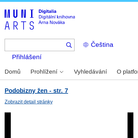
Skip
to
main
content
Select
your
language
Přihlášení
Domů
Prohlížení
Vyhledávání
O platf
Podobizny žen - str. 7
Zobrazit detail stránky