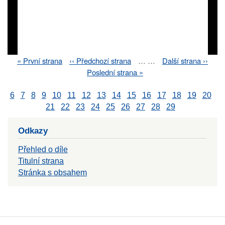
First
« První strana
Previous
‹‹ Předchozí strana
…
…
Next
Další strana ››
Pagination
page
page
page
Last
Poslední strana »
page
6
7
8
9
10
11
12
13
14
15
16
17
18
19
20
21
22
23
24
25
26
27
28
29
Odkazy
Přehled o díle
Titulní strana
Stránka s obsahem