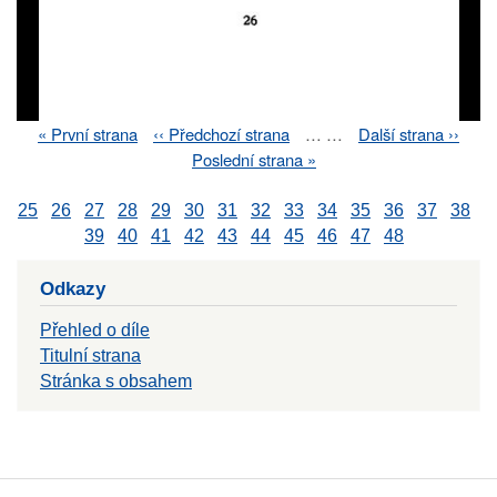
First
« První strana
Previous
‹‹ Předchozí strana
…
…
Next
Další strana ››
Pagination
page
page
page
Last
Poslední strana »
page
25
26
27
28
29
30
31
32
33
34
35
36
37
38
39
40
41
42
43
44
45
46
47
48
Odkazy
Přehled o díle
Titulní strana
Stránka s obsahem