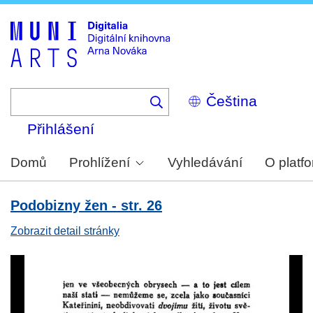
Skip
to
main
content
Select
your
language
Přihlášení
Domů
Prohlížení
Vyhledávání
O platf
Podobizny žen - str. 26
Zobrazit detail stránky