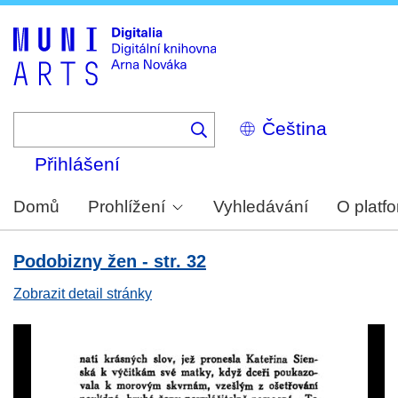
Skip
to
main
content
Select
your
language
Přihlášení
Domů
Prohlížení
Vyhledávání
O platf
Podobizny žen - str. 32
Zobrazit detail stránky