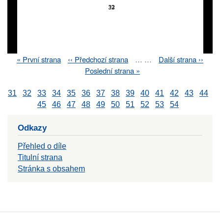
First
« První strana
Previous
‹‹ Předchozí strana
…
…
Next
Další strana ››
Pagination
page
page
page
Last
Poslední strana »
page
31
32
33
34
35
36
37
38
39
40
41
42
43
44
45
46
47
48
49
50
51
52
53
54
Odkazy
Přehled o díle
Titulní strana
Stránka s obsahem